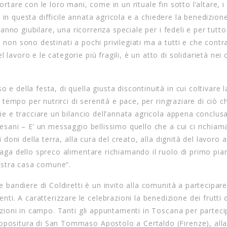
rtare con le loro mani, come in un rituale fin sotto l’altare, i 
lti in questa difficile annata agricola e a chiedere la benedizione
l’anno giubilare, una ricorrenza speciale per i fedeli e per tutto 
 non sono destinati a pochi privilegiati ma a tutti e che contr
lavoro e le categorie più fragili, è un atto di solidarietà nei 
e della festa, di quella giusta discontinuità in cui coltivare l
n tempo per nutrirci di serenità e pace, per ringraziare di ciò c
rie e tracciare un bilancio dell’annata agricola appena conclusa
Cesani – E’ un messaggio bellissimo quello che a cui ci richiam
i doni della terra, alla cura del creato, alla dignità del lavoro 
iaga dello spreco alimentare richiamando il ruolo di primo pia
 nostra casa comune”.
e bandiere di Coldiretti è un invito alla comunità a partecipare
. A caratterizzare le celebrazioni la benedizione dei frutti d
razioni in campo. Tanti gli appuntamenti in Toscana per partecip
opositura di San Tommaso Apostolo a Certaldo (Firenze), alla