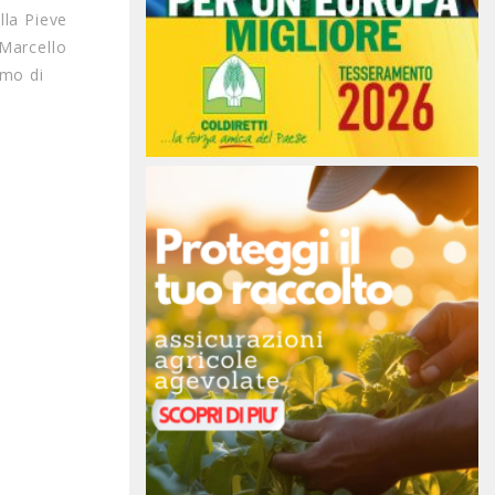
lla Pieve
 Marcello
omo di