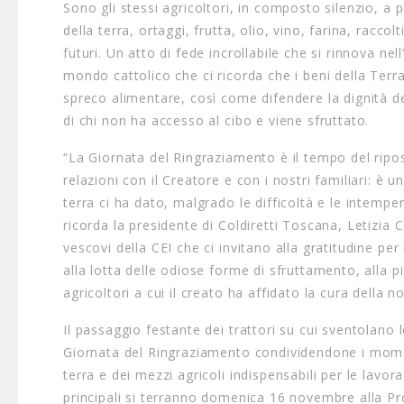
Sono gli stessi agricoltori, in composto silenzio, a po
della terra, ortaggi, frutta, olio, vino, farina, racco
futuri. Un atto di fede incrollabile che si rinnova nel
mondo cattolico che ci ricorda che i beni della Terra
spreco alimentare, così come difendere la dignità del 
di chi non ha accesso al cibo e viene sfruttato.
“La Giornata del Ringraziamento è il tempo del riposo 
relazioni con il Creatore e con i nostri familiari: è u
terra ci ha dato, malgrado le difficoltà e le intempe
ricorda la presidente di Coldiretti Toscana, Letizia 
vescovi della CEI che ci invitano alla gratitudine per 
alla lotta delle odiose forme di sfruttamento, alla p
agricoltori a cui il creato ha affidato la cura della
Il passaggio festante dei trattori su cui sventolano l
Giornata del Ringraziamento condividendone i momenti
terra e dei mezzi agricoli indispensabili per le lavo
principali si terranno domenica 16 novembre alla Pr