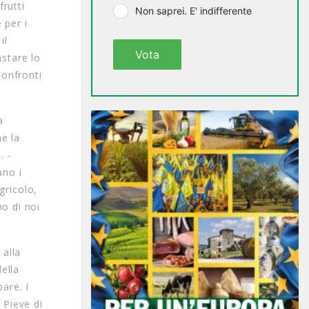
frutti
Non saprei. E' indifferente
 per i
il
Vota
astare lo
confronti
a
he la
. -
ano i
agricolo,
no di noi
 alla
ella
are. I
 Pieve di