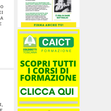
CO
EI
MA
E
I,
E