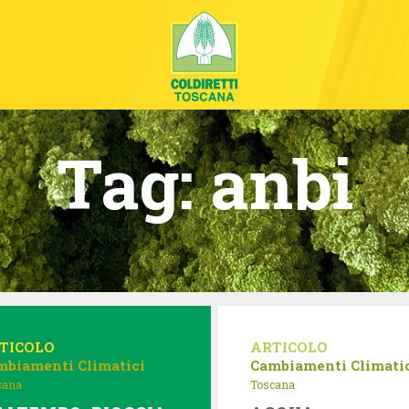
Tag:
anbi
TICOLO
ARTICOLO
mbiamenti Climatici
Cambiamenti Climati
cana
Toscana