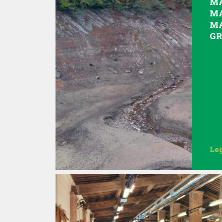
MA
M
M
GR
Leg