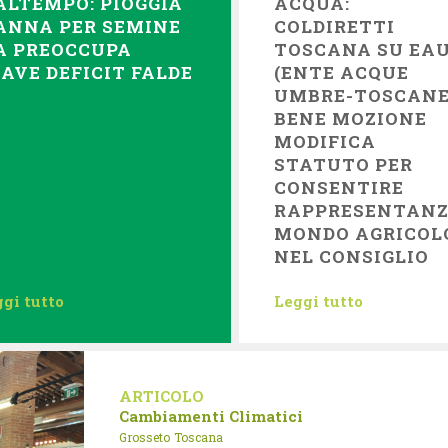
LTEMPO: PIOGGIA
ACQUA:
ANNA PER SEMINE
COLDIRETTI
A PREOCCUPA
TOSCANA SU EA
AVE DEFICIT FALDE
(ENTE ACQUE
UMBRE-TOSCANE
BENE MOZIONE
MODIFICA
STATUTO PER
CONSENTIRE
RAPPRESENTAN
MONDO AGRICOL
NEL CONSIGLIO
gi tutto
Leggi tutto
ARTICOLO
Cambiamenti Climatici
Grosseto
Toscana