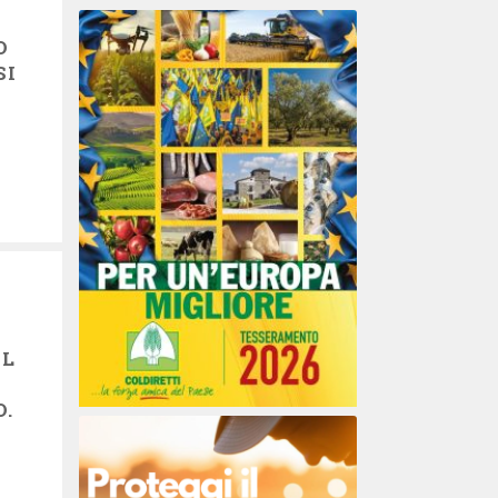
O
SI
AL
O.